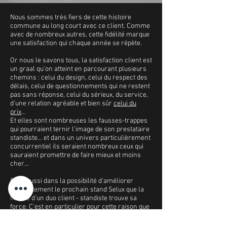
Nous sommes très fiers de cette histoire
commune au long court avec ce client. Comme
avec de nombreux autres, cette fidélité marque
une satisfaction qui chaque année se répète.
Or nous le savons tous, la satisfaction client est
un graal qu'on atteint en parcourant plusieurs
chemins : celui du design, celui du respect des
délais, celui de questionnements qui ne restent
pas sans réponse, celui du sérieux, du service,
d'une relation agréable et bien sûr
celui du
prix
...
Et elles sont nombreuses les fausses-trappes
qui pourraient ternir l'image de son prestataire
standiste... et dans un univers particulièrement
concurrentiel ils seraient nombreux ceux qui
sauraient promettre de faire mieux et moins
cher...
C'est aussi dans la possibilité d'améliorer
conjointement le prochain stand Selux que la
fidélité d'un duo client - standiste trouve sa
force. C'est en particulier pour cette raison que
nous réclamons des debriefs systématiques
sur nos prestations de montage... c'est le sens