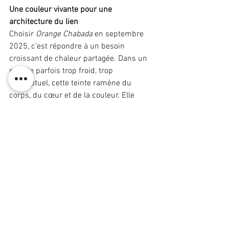
Une couleur vivante pour une 
architecture du lien
Choisir 
Orange Chabada
 en septembre 
2025, c’est répondre à un besoin 
croissant de chaleur partagée. Dans un 
monde parfois trop froid, trop 
conceptuel, cette teinte ramène du 
corps, du cœur et de la couleur. Elle 
accompagne une génération qui ne 
sépare plus esthétique et émotion, et 
qui fait de la maison un lieu vivant, 
vibrant, habité.
Voir tout
Posts récents