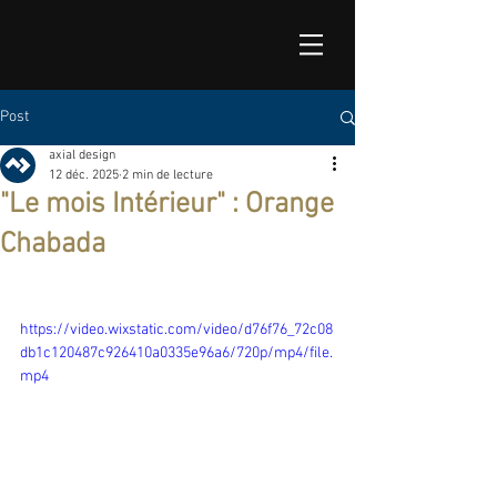
Post
axial design
12 déc. 2025
2 min de lecture
"Le mois Intérieur" : Orange
Chabada
https://video.wixstatic.com/video/d76f76_72c08
db1c120487c926410a0335e96a6/720p/mp4/file.
mp4